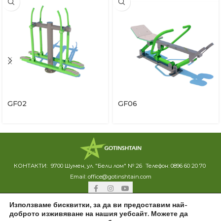
GF02
GF06
КОНТАКТИ:
9700 Шумен, ул. "Бели лом" № 26
Телефон:
0896 60 20 70
Email:
office@gotinshtain.com
Използваме бисквитки, за да ви предоставим най-
доброто изживяване на нашия уебсайт. Можете да
Gotinshtain Ltd.
2020 Всички права запазени
|
Политика за