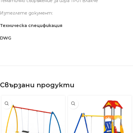
Тематично съоръжение за игра TP01 Влакче
Изтеглете документ:
Техническа спецификация
DWG
Свързани продукти