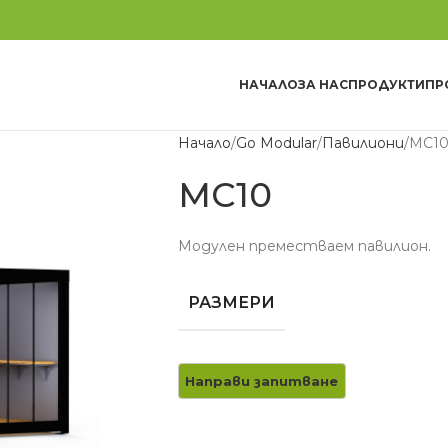
НАЧАЛО
ЗА НАС
ПРОДУКТИ
ПР
Начало
Go Modular
Павилиони
MC1
MC10
Модулен преместваем павилион.
РАЗМЕРИ