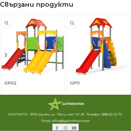
Свързани продукти
GP02
GP11
КОНТАКТИ:
9700 Шумен, ул. "Бели лом" № 26
Телефон:
0896 60 20 70
Email:
office@gotinshtain.com